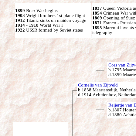
1837
Queen Victoria a
1899
Boer War begins
1854
Crimean War wit
1903
Wright brothers 1st plane flight
1869
Opening of Suez
1912
Titanic sinks on maiden voyage
1871
Franco - Prussia
1914 - 1918
World War I
1895
Marconi invents 
1922
USSR formed by Soviet states
telegraphy
Cors van Zijtv
b.1795 Maarten
d.1859 Maarten
Cornelis van Zijtveld
b.1838 Maartensdijk, Netherl
d.1914 Achttienhov, Netherla
Reijertje van D
b.1807 Houten
d.1880 Achtti