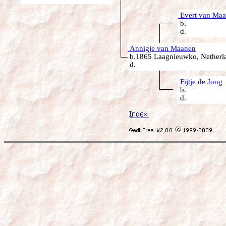
Evert van Ma
b.
d.
Annigje van Maanen
b.1865 Laagnieuwko, Netherl
d.
Fijtje de Jong
b.
d.