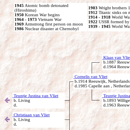
1945
Atomic bomb detonated
1903
Wright brothers 1s
(Hiroshima)
1912
Titanic sinks on
1950
Korean War begins
1914 - 1918
World War
1964 - 1973
Vietnam War
1922
USSR formed by S
1969
Armstrong first person on moon
1939 - 1945
World War
1986
Nuclear disaster at Chernobyl
Klaas van Vlie
b.1887 Reeuwi
d.1964 Reeuwi
Cornelis van Vliet
b.1914 Reeuwijk, Netherlands
d.1985 Capelle aan , Netherla
Teuntje Justina van Vliet
Teuntje Justin
b. Living
b.1893 Willige
d.
d.1963 Reeuwi
Christiaan van Vliet
b. Living
d.