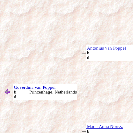
Antonius van Poppel
b.
d.
Goverdina van Poppel
b. Princenhage, Netherlands
d.
Maria Anna Norrez
b.