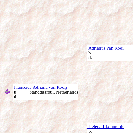
Adrianus van Rooij
b.
d.
Franscica Adriana van Rooij
b. Standdaarbui, Netherlands
d.
Helena Blommerde
b.