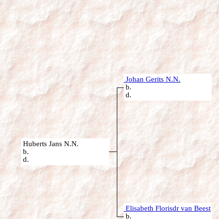
Johan Gerits N.N.
b.
d.
Huberts Jans N.N.
b.
d.
Elisabeth Florisdr van Beest
b.